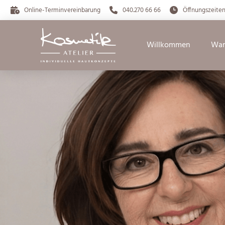
Online-Terminvereinbarung
040.270 66 66
Öffnungszeite
Willkommen
War