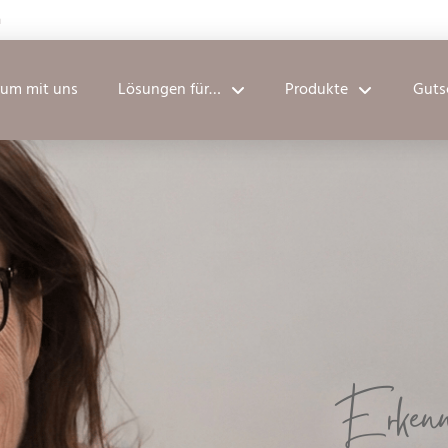
n
um mit uns
Lösungen für…
Produkte
Guts
Erkenne