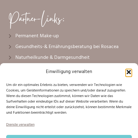
Partner-Links:
Permanent Make-up
Gesundheits-& Ernährungsberatung bei Rosacea
Naturheilkunde & Darmgesundheit
Naturheilkunde & Faltenunterspritzung
Einwilligung verwalten
ärztliche Faltenbehandlung mit Botox
Um dir ein optimales Erlebnis zu bieten, verwenden wir Technologien wie
Plastische Chirurgie Lüneburg
Cookies, um Geräteinformationen zu speichern und/oder darauf zuzugreifen.
Wenn du diesen Technologien zustimmst, können wir Daten wie das
Plastische Chirurgie Hamburg
Surfverhalten oder eindeutige IDs auf dieser Website verarbeiten. Wenn du
deine Einwilligung nicht erteilst oder zurückziehst, können bestimmte Merkmale
Maritim Holiday
und Funktionen beeinträchtigt werden.
Dienste verwalten